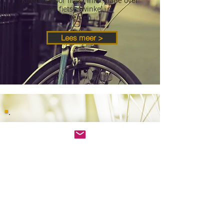
Klik hier voor meer informatie over
de fietsenwinkel in
Leiden
Lees meer >
FIETS HUREN
LEIDEN
Bij Oldenburger Fietsspecialist
Leiden bent u aan het juiste adres
voor het huren van een degelijke
en comfortabele fiets of E-Bike.
Voor het reserveren van een